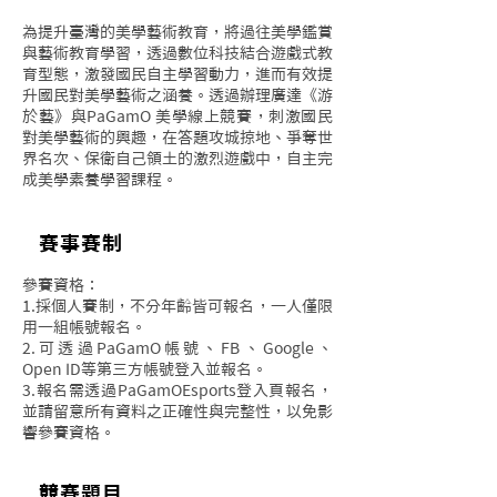
為提升臺灣的美學藝術教育，將過往美學鑑賞
與藝術教育學習，透過數位科技結合遊戲式教
育型態，激發國民自主學習動力，進而有效提
升國民對美學藝術之涵養。透過辦理廣達《游
於藝》與PaGamO 美學線上競賽，刺激國民
對美學藝術的興趣，在答題攻城掠地、爭奪世
界名次、保衛自己領土的激烈遊戲中，自主完
成美學素養學習課程。
​賽事賽制
參賽資格：
1.採個人賽制，不分年齡皆可報名，一人僅限
用一組帳號報名。
2.可透過PaGamO帳號、FB、Google、
Open ID等第三方帳號登入並報名。
3.報名需透過PaGamOEsports登入頁報名，
並請留意所有資料之正確性與完整性，以免影
響參賽資格。
競賽題目