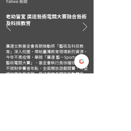
Yahoo 新聞
老幼皆宜 廣達藝術電競大賽融合藝術
及科技教育
廣達文教基金會長期推動將「藝術及科技教
育」深入校園，帶給臺灣教育現場新的資源，
今年不畏疫情，舉辦「廣達 藝－Sports全國
藝術電競大賽」，基金會執行長徐繪珈表示，
不限制參賽者年齡，全面開放遊戲競賽，希望
增加學生與老師、孩子與家長間的互動關係，
同時藉由遊戲中的藝術畫面，來提升美學素
養......
查看新聞