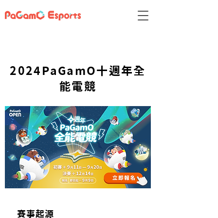
2024PaGamO十週年全
能電競
​賽事起源