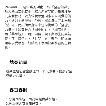
PaGamO 十週年系列活動，將「全能知識」
融入熱血電競賽中，結合產官學的力量擴增多
元素養教材，致力培養學童因應未來劇變的能
力，透過主動吸收、學習、探索這世界上未知
的知識，而具備面對未來任何挑戰的「全能」
力量。本競賽分為「國小組」、「國高中組」
與「共學組」，藉由同儕、親子與師生同樂競
賽，在「自學」、「共學」與「樂學」的正循
環中享受學習，終讓孩子拿回快樂學習的主動
權。
競賽題目
競賽主題包含金融理財、多元素養、健康安全
與魅力台灣。
​賽事賽制
1.分為國小組、國高中組與共學組。
2.分為個人賽與團體賽。