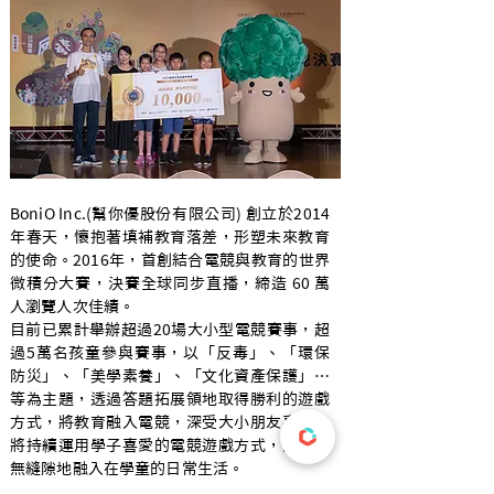
BoniO Inc.(幫你優股份有限公司) 創立於2014
年春天，懷抱著填補教育落差，形塑未來教育
的使命。2016年，首創結合電競與教育的世界
微積分大賽，決賽全球同步直播，締造 60 萬
人瀏覽人次佳績。
目前已累計舉辦超過20場大小型電競賽事，超
過5萬名孩童參與賽事，以「反毒」、「環保
防災」、「美學素養」、「文化資產保護」…
等為主題，透過答題拓展領地取得勝利的遊戲
方式，將教育融入電競，深受大小朋友喜愛。
將持續運用學子喜愛的電競遊戲方式，讓教育
無縫隙地融入在學童的日常生活。