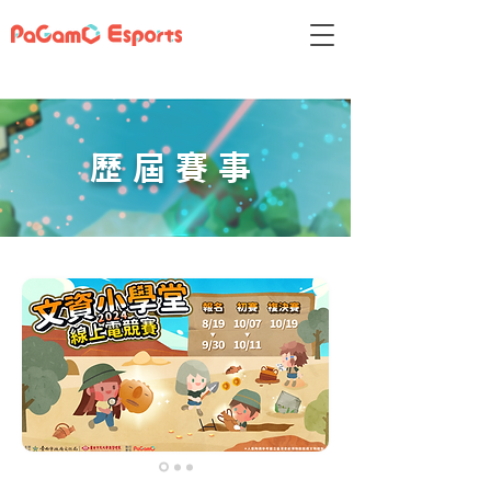
​歷屆賽事